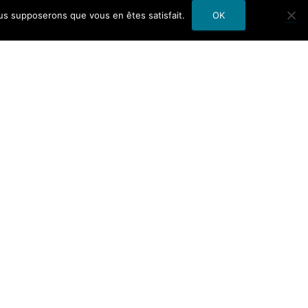
nous supposerons que vous en êtes satisfait.
OK
és