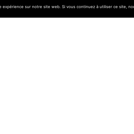
e expérience sur notre site web. Si vous continuez à utiliser ce site, 
Actualités
À bientôt découvrez nos actualit