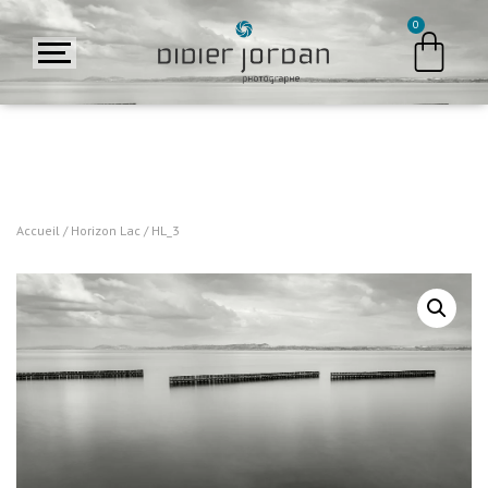
Accueil
/
Horizon Lac
/ HL_3