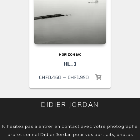
HORIZON LAC
HL_1
CHF
0.460
–
CHF
1.950
DIDIER JORDAN
N’hésitez pas à entrer en contact avec votre photographe
professionnel Didier Jordan pour vos portraits, photos