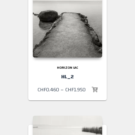
HORIZON LAC
HL_2
CHF
0.460
–
CHF
1.950