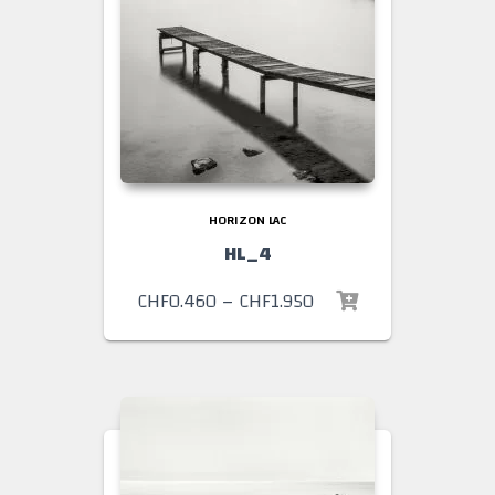
HORIZON LAC
HL_4
CHF
0.460
–
CHF
1.950